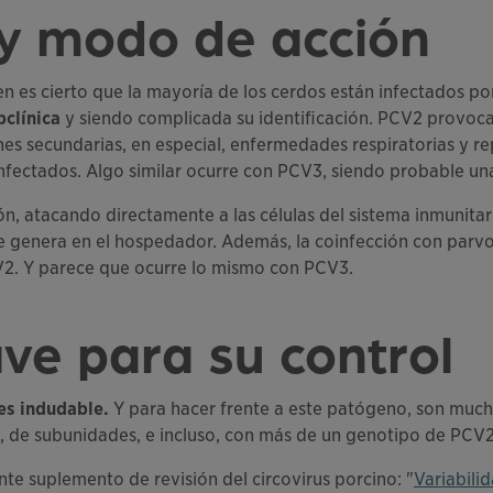
 y modo de acción
ien es cierto que la mayoría de los cerdos están infectados p
bclínica
y siendo complicada su identificación. PCV2 provoca
es secundarias, en especial, enfermedades respiratorias y rep
fectados. Algo similar ocurre con PCV3, siendo probable una 
, atacando directamente a las células del sistema inmunitari
e genera en el hospedador. Además, la coinfección con parv
V2. Y parece que ocurre lo mismo con PCV3.
ve para su control
es indudable.
Y para hacer frente a este patógeno, son much
as, de subunidades, e incluso, con más de un genotipo de PCV
nte suplemento de revisión del circovirus porcino: "
Variabili