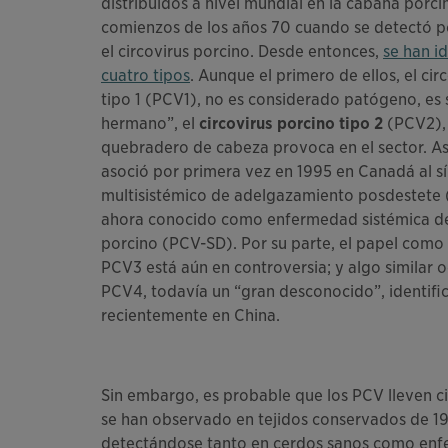
distribuidos a nivel mundial en la cabaña porci
comienzos de los años 70 cuando se detectó p
el circovirus porcino. Desde entonces,
se han i
cuatro tipos
. Aunque el primero de ellos, el cir
tipo 1 (PCV1), no es considerado patógeno, es 
hermano”, el
circovirus porcino tipo 2
(PCV2),
quebradero de cabeza provoca en el sector. As
asoció por primera vez en 1995 en Canadá al 
multisistémico de adelgazamiento posdestete
ahora conocido como enfermedad sistémica del
porcino (PCV-SD). Por su parte, el papel como
PCV3 está aún en controversia; y algo similar 
PCV4, todavía un “gran desconocido”, identif
recientemente en China.
Sin embargo, es probable que los PCV lleven c
se han observado en tejidos conservados de 19
detectándose tanto en cerdos sanos como enfer