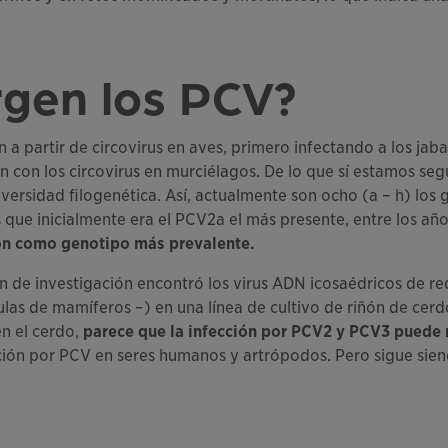
gen los PCV?
 partir de circovirus en aves, primero infectando a los jaba
n con los circovirus en murciélagos. De lo que sí estamos seg
versidad filogenética. Así, actualmente son ocho (a – h) lo
 que inicialmente era el PCV2a el más presente, entre los añ
ión como genotipo más prevalente.
 de investigación encontró los virus ADN icosaédricos de r
las de mamíferos –) en una línea de cultivo de riñón de cerd
en el cerdo,
parece que la infección por PCV2 y PCV3 puede n
cción por PCV en seres humanos y artrópodos. Pero sigue sie