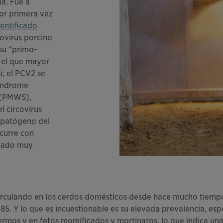
na. Fue a
or primera vez
dentificado
covirus porcino
su “primo-
 el que mayor
í, el PCV2 se
síndrome
 (PMWS),
 circovirus
 patógeno del
ocurre con
icado muy
irculando en los cerdos domésticos desde hace mucho tiempo.
85. Y lo que es incuestionable es su elevada prevalencia, es
mos y en fetos momificados y mortinatos, lo que indica una 