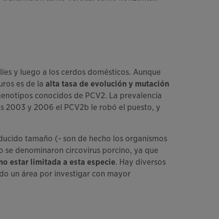
líes y luego a los cerdos domésticos. Aunque
uros es de la
alta tasa de evolución y mutación
s genotipos conocidos de PCV2. La prevalencia
os 2003 y 2006 el PCV2b le robó el puesto, y
educido tamaño (- son de hecho los organismos
o se denominaron circovirus porcino, ya que
o estar limitada a esta especie
. Hay diversos
ndo un área por investigar con mayor