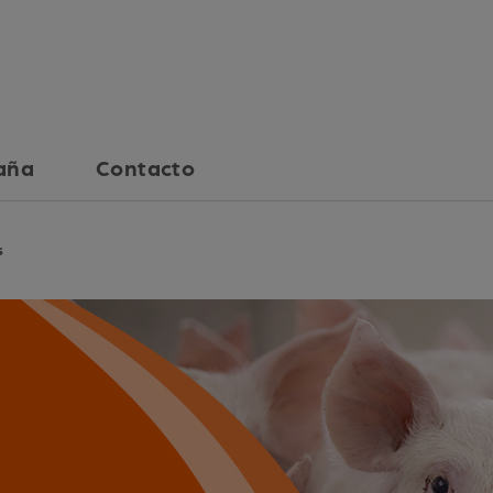
aña
Contacto
s