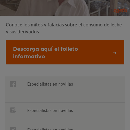
Conoce los mitos y falacias sobre el consumo de leche
y sus derivados
This links to a
pdf
file
Descarga aquí el folleto
informativo
Opens in a new window
Especialistas en novillas
Opens in a new window
Opens in a new window
Especialistas en novillas
Opens in a new window
Opens in a new window
Especialistas en novillas