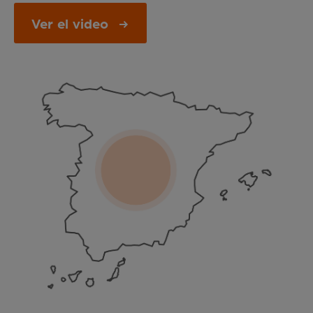
Opens in a new window
Ver el video